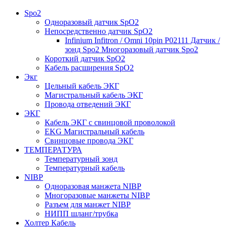
Spo2
Одноразовый датчик SpO2
Непосредственно датчик SpO2
Infinium Infitron / Omni 10pin P02111 Датчик /
зонд Spo2 Многоразовый датчик Spo2
Короткий датчик SpO2
Кабель расширения SpO2
Экг
Цельный кабель ЭКГ
Магистральный кабель ЭКГ
Провода отведений ЭКГ
ЭКГ
Кабель ЭКГ с свинцовой проволокой
EKG Магистральный кабель
Свинцовые провода ЭКГ
ТЕМПЕРАТУРА
Температурный зонд
Температурный кабель
NIBP
Одноразовая манжета NIBP
Многоразовые манжеты NIBP
Разъем для манжет NIBP
НИПП шланг/трубка
Холтер Кабель