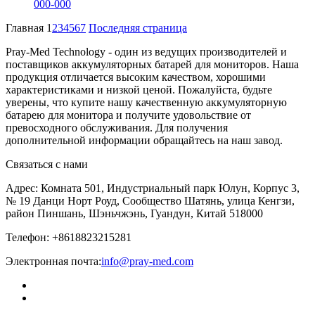
000-000
Главная
1
2
3
4
5
6
7
Последняя страница
Pray-Med Technology - один из ведущих производителей и
поставщиков аккумуляторных батарей для мониторов. Наша
продукция отличается высоким качеством, хорошими
характеристиками и низкой ценой. Пожалуйста, будьте
уверены, что купите нашу качественную аккумуляторную
батарею для монитора и получите удовольствие от
превосходного обслуживания. Для получения
дополнительной информации обращайтесь на наш завод.
Связаться с нами
Адрес: Комната 501, Индустриальный парк Юлун, Корпус 3,
№ 19 Данци Норт Роуд, Сообщество Шатянь, улица Кенгзи,
район Пиншань, Шэньчжэнь, Гуандун, Китай 518000
Телефон: +8618823215281
Электронная почта:
info@pray-med.com