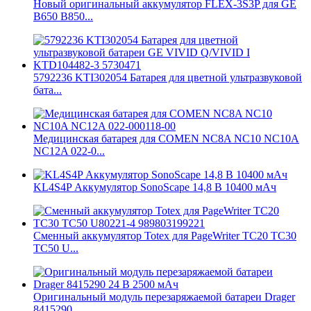
Новый оригинальный аккумулятор FLEX-3S3P для GE
B650 B850...
5792236 KTI302054 Батарея для цветной ультразвуковой
бата...
Медицинская батарея для COMEN NC8A NC10 NC10A
NC12A 022-0...
KL4S4P Аккумулятор SonoScape 14,8 В 10400 мАч
Сменный аккумулятор Totex для PageWriter TC20 TC30
TC50 U...
Оригинальный модуль перезаряжаемой батареи Drager
8415290...