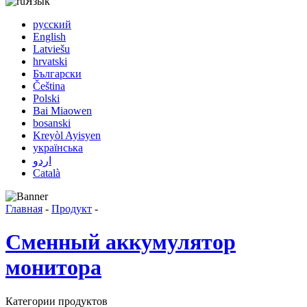
Язык
русский
English
Latviešu
hrvatski
Български
Čeština
Polski
Bai Miaowen
bosanski
Kreyòl Ayisyen
українська
اردو
Català
Главная
-
Продукт
-
Сменный аккумулятор
монитора
Категории продуктов