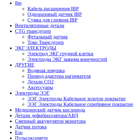
Ibp
Кабель расширения IBP
Одноразовый датчик IBP
Сумка для слияния IBP
Вентиляторные детали
CTG трансдуцер
Фетальный датчик
Токо Трансдуцер
ЭКГ ЭЛЕКТРОДЫ
Электрод ЭКГ грудной клетки
Электроды ЭКГ зажима конечностей
ДРУГИЕ
Водяная ловушка
Провод адаптера нагревателя
Детали CO2
Аксессуары
Электроды ЭЭГ
ЭЭГ Электроды Кабельное золотое покрытие
ЭЭГ Электроды Кабельное серебряное покрытие
Медицинский датчик кислорода
Детали дефибриллятора/АВД
Сменный аккумулятор монитора
Датчик потока
Esu
Пульсоксиметр