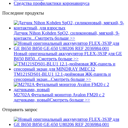
Средства профилактики коронавируса
Последние продукты
Датчик Nihon Kohden SpO2, силиконовый, мягкий, 9-
контактн...
Смотреть больше >>
Новый оригинальный аккумулятор FLEX-3S3P для GE
B650 B850...
Смотреть больше >>
TM121SDS01-BLU1 12.1-дюймовая ЖК-панель и
сенсорный экран...
Смотреть больше >>
M2702A Фетальный монитор Avalon FM20 с 2
датчиками, новый
Смотреть больше >>
Отправить запрос