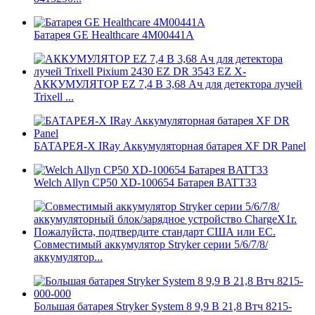
Батарея GE Healthcare 4M00441A
АККУМУЛЯТОР EZ 7,4 В 3,68 Ач для детектора лучей
Trixell ...
БАТАРЕЯ-X IRay Аккумуляторная батарея XF DR Panel
Welch Allyn CP50 XD-100654 Батарея BATT33
Совместимый аккумулятор Stryker серии 5/6/7/8/
аккумулятор...
Большая батарея Stryker System 8 9,9 В 21,8 Втч 8215-