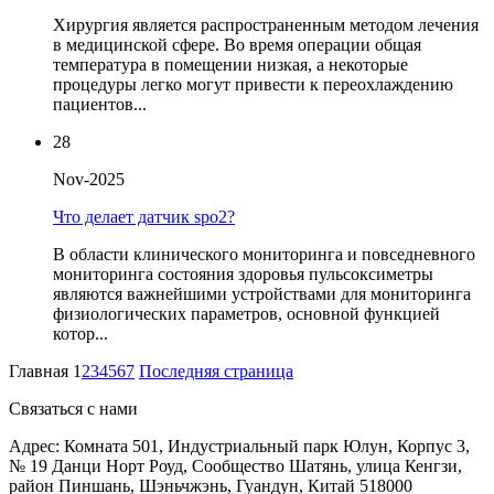
Хирургия является распространенным методом лечения
в медицинской сфере. Во время операции общая
температура в помещении низкая, а некоторые
процедуры легко могут привести к переохлаждению
пациентов...
28
Nov-2025
Что делает датчик spo2?
В области клинического мониторинга и повседневного
мониторинга состояния здоровья пульсоксиметры
являются важнейшими устройствами для мониторинга
физиологических параметров, основной функцией
котор...
Главная
1
2
3
4
5
6
7
Последняя страница
Связаться с нами
Адрес: Комната 501, Индустриальный парк Юлун, Корпус 3,
№ 19 Данци Норт Роуд, Сообщество Шатянь, улица Кенгзи,
район Пиншань, Шэньчжэнь, Гуандун, Китай 518000