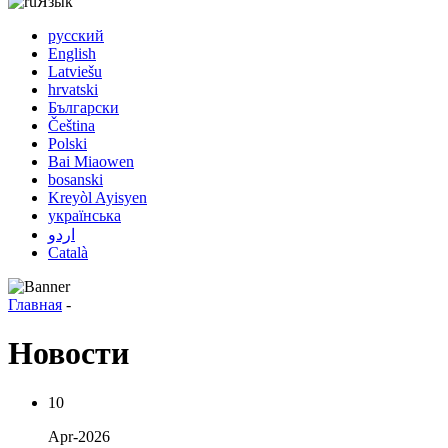
Язык
русский
English
Latviešu
hrvatski
Български
Čeština
Polski
Bai Miaowen
bosanski
Kreyòl Ayisyen
українська
اردو
Català
Главная
-
Новости
10
Apr-2026