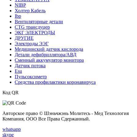
NIBP
Холтер Кабель
Ibp
Вентиляторные детали
CTG трансдуцер
ЭКГ ЭЛЕКТРОДЫ
ДРУГИЕ
Электроды ЭЭГ
Медицинский датчик кислорода
Детали дефибриллятора/АВД
Сменный аккумулятор монитора
Датчик потока
Esu
Пульсоксиметр
Средства профилактики коронавируса
Код QR
Авторское право © Шэньчжэнь Молитесь - Мед Технология
Компания, ООО Все Права Сдержанный.
whatsapp
skype