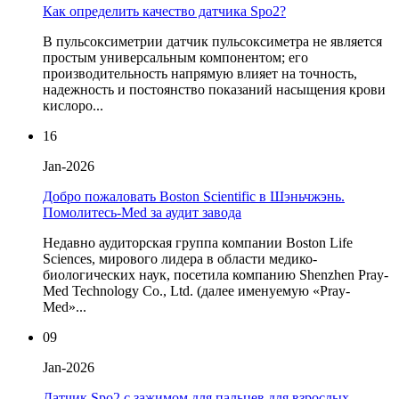
Как определить качество датчика Spo2?
В пульсоксиметрии датчик пульсоксиметра не является
простым универсальным компонентом; его
производительность напрямую влияет на точность,
надежность и постоянство показаний насыщения крови
кислоро...
16
Jan-2026
Добро пожаловать Boston Scientific в Шэньчжэнь.
Помолитесь-Med за аудит завода
Недавно аудиторская группа компании Boston Life
Sciences, мирового лидера в области медико-
биологических наук, посетила компанию Shenzhen Pray-
Med Technology Co., Ltd. (далее именуемую «Pray-
Med»...
09
Jan-2026
Датчик Spo2 с зажимом для пальцев для взрослых